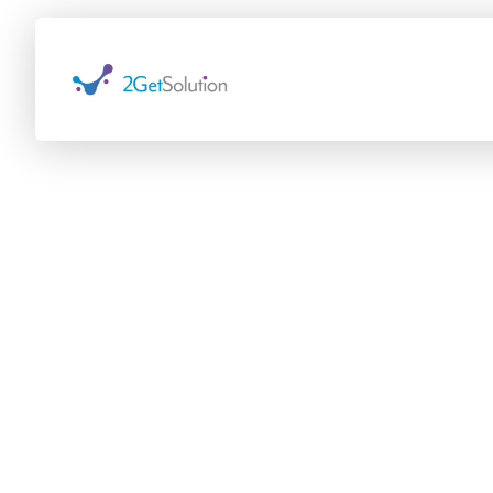
Dolgozzunk e
Ha bármilyen kérdésed felmerül
velünk dolgozni, írj nekünk!