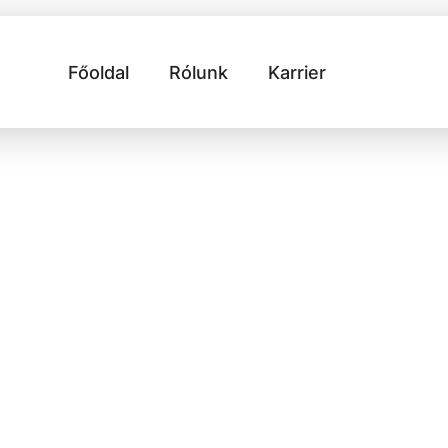
Főoldal
Rólunk
Karrier
gyütt!
Teljes név
t vagy szeretnél
E-mail cím